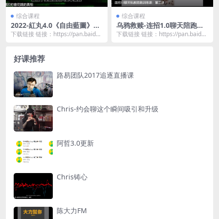
综合课程
综合课程
2022-紅丸4.0《自由藍圖》+
乌鸦救赎-连招1.0聊天陪跑训
《45分钟紧急通话》
练课第一期
下载链接 链接：https://pan.baidu.
下载链接 链接：https://pan.baidu.
com/s/1fjo2S0r...
com/s/1kyLH_hP...
好课推荐
路易团队2017追逐直播课
Chris-约会聊这个瞬间吸引和升级
阿哲3.0更新
Chris铸心
陈大力FM