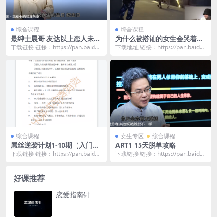
综合课程
综合课程
最绅士晨哥 友达以上恋人未满
为什么被搭讪的女生会哭着拒
——解锁关系升级的奥秘
绝柯老师？
下载链接 链接：https://pan.baidu.
下载地址 链接：https://pan.baidu.
com/s/1I_QeABK...
com/s/1C_Kbvb1...
综合课程
女生专区
综合课程
屌丝逆袭计划1-10期（入门课
ART1 15天脱单攻略
程）
下载链接 链接：https://pan.baidu.
下载链接 链接：https://pan.baidu.
com/s/1cAgcJOT...
com/s/1B4GVp-U...
好课推荐
恋爱指南针