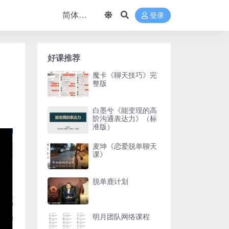
登录
好课推荐
魔卡《聊天技巧》完
整版
白墨兮《能变现的高
阶沟通表达力》（标
准版）
麦坤《恋爱脱单聊天
课》
脱单鹿计划
明月团队网络课程