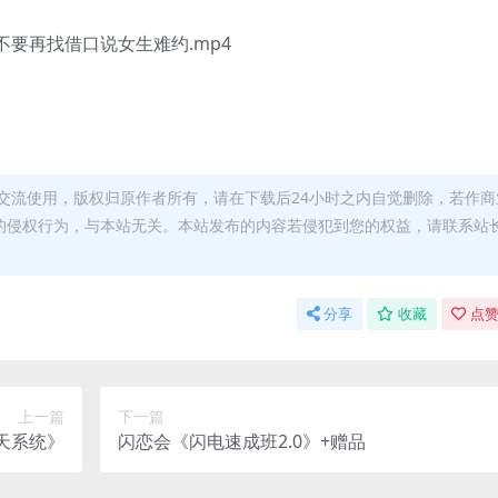
要再找借口说女生难约.mp4
交流使用，版权归原作者所有，请在下载后24小时之内自觉删除，若作商
的侵权行为，与本站无关。本站发布的内容若侵犯到您的权益，请联系站
分享
收藏
点赞
上一篇
下一篇
天系统》
闪恋会《闪电速成班2.0》+赠品