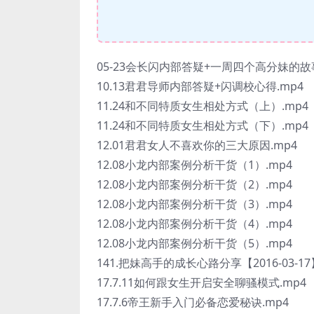
05-23会长闪内部答疑+一周四个高分妹的故事
10.13君君导师内部答疑+闪调校心得.mp4
11.24和不同特质女生相处方式（上）.mp4
11.24和不同特质女生相处方式（下）.mp4
12.01君君女人不喜欢你的三大原因.mp4
12.08小龙内部案例分析干货（1）.mp4
12.08小龙内部案例分析干货（2）.mp4
12.08小龙内部案例分析干货（3）.mp4
12.08小龙内部案例分析干货（4）.mp4
12.08小龙内部案例分析干货（5）.mp4
141.把妹高手的成长心路分享【2016-03-17
17.7.11如何跟女生开启安全聊骚模式.mp4
17.7.6帝王新手入门必备恋爱秘诀.mp4