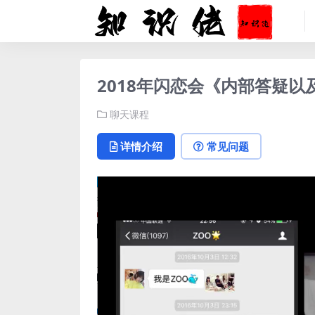
2018年闪恋会《内部答疑
聊天课程
详情介绍
常见问题