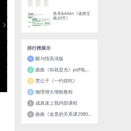
鱼哥&Allen《速撩宝
典20节》
排行榜展示
醒与悟高清版
1
曲曲《你就是光》pdf电子版
2
梵公子《一约得吃》
3
物理增大增粗教程
4
成真迷上我内部课程
5
曲曲《金贵的关系课2980》
6