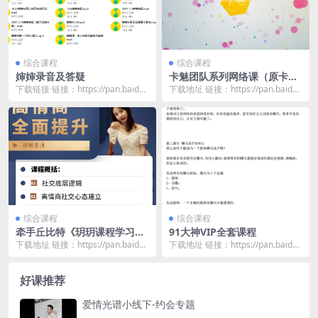
综合课程
综合课程
婶婶录音及答疑
卡魅团队系列网络课（原卡
卡）
下载链接 链接：https://pan.baidu.
下载地址 链接：https://pan.baidu.
com/s/1m0QpZhn...
com/s/1xfmWDrY...
综合课程
综合课程
牵手丘比特《玥玥课程学习专
91大神VIP全套课程
用》
下载地址 链接：https://pan.baidu.
下载地址 链接：https://pan.baidu.
com/s/1ypi0k2V...
com/s/1mPa7sMz...
好课推荐
爱情光谱小线下-约会专题