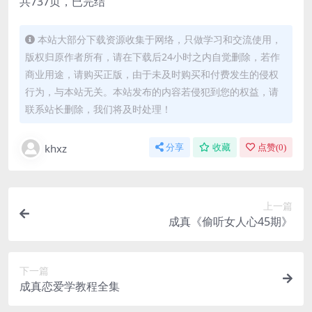
共737页，已完结
本站大部分下载资源收集于网络，只做学习和交流使用，
版权归原作者所有，请在下载后24小时之内自觉删除，若作
商业用途，请购买正版，由于未及时购买和付费发生的侵权
行为，与本站无关。本站发布的内容若侵犯到您的权益，请
联系站长删除，我们将及时处理！
khxz
分享
收藏
点赞(
0
)
上一篇
成真《偷听女人心45期》
下一篇
成真恋爱学教程全集