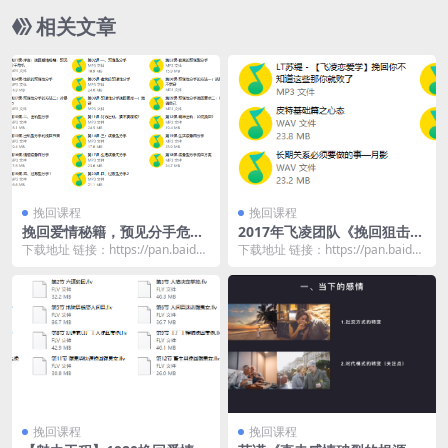
相关文章
挽回课程
挽回课程
挽回爱情秘籍，预见分手危机
2017年飞凌团队《挽回狙击长
（完结）
期》
下载地址 链接：https://pan.baidu.
下载地址 链接：https://pan.baidu.
com/s/1rvvieKQ...
com/s/1CBr6VKc...
挽回课程
挽回课程