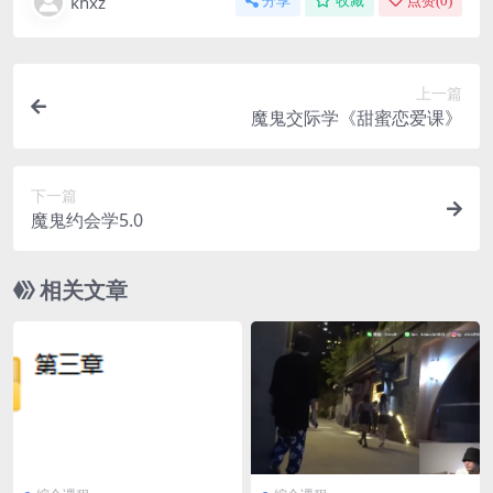
khxz
分享
收藏
点赞(
0
)
上一篇
魔鬼交际学《甜蜜恋爱课》
下一篇
魔鬼约会学5.0
相关文章