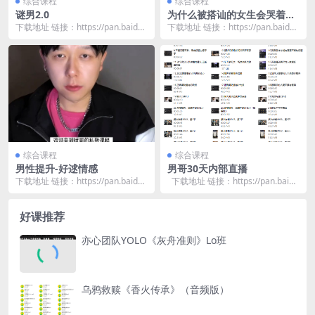
综合课程
综合课程
谜男2.0
为什么被搭讪的女生会哭着拒
绝柯老师？
下载地址 链接：https://pan.baidu.
下载地址 链接：https://pan.baidu.
com/s/1_C1h7jh...
com/s/1C_Kbvb1...
综合课程
综合课程
男性提升-好逑情感
男哥30天内部直播
下载地址 链接：https://pan.baidu.
下载地址 链接：https://pan.baid
com/s/1Ay2zfLs...
u.com/s/1PgcTo...
好课推荐
亦心团队YOLO《灰舟准则》Lo班
乌鸦救赎《香火传承》（音频版）