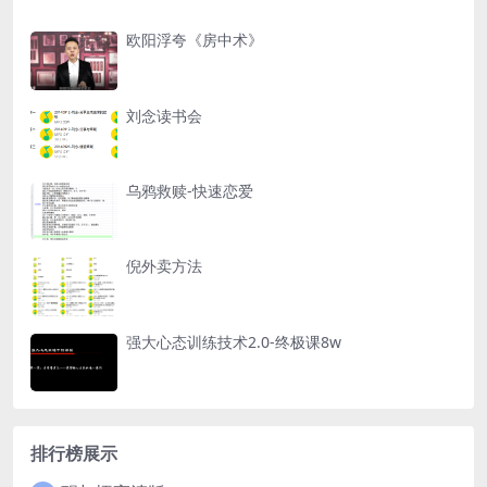
欧阳浮夸《房中术》
刘念读书会
乌鸦救赎-快速恋爱
倪外卖方法
强大心态训练技术2.0-终极课8w
排行榜展示