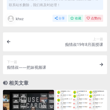
联系站长删除，我们将及时处理！
khxz
分享
收藏
点赞(
0
)
上一篇
痴情叔19年8月面授课
下一篇
痴情叔——把妹视频课
相关文章