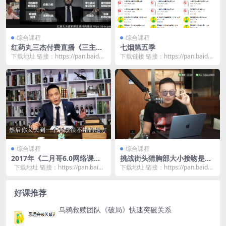
综合课程
综合课程
红药丸三杰付费直播《三主
七烟第五季
题》
下载地址 链接：https://pan.baidu.
下载链接 链接：https://pan.baidu.
com/s/16j4t90e...
com/s/1qvneRJg...
综合课程
综合课程
2017年《二月哥6.0网络课
挑战街头猜胸部大小接吻是怎
程》
么拍的
下载地址 链接：https://pan.baid
下载地址 链接：https://pan.baidu.
u.com/s/1...
com/s/1cm2-PuT...
好课推荐
乌鸦救赎团队《破局》快速突破关系