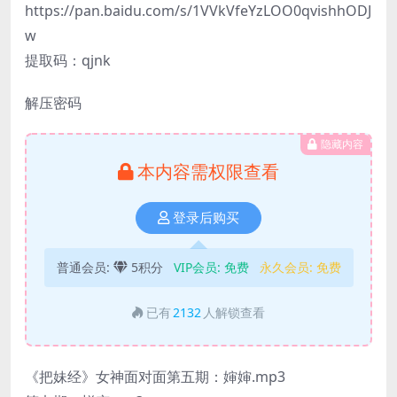
https://pan.baidu.com/s/1VVkVfeYzLOO0qvishhODJ
w
提取码：qjnk
解压密码
隐藏内容
本内容需权限查看
登录后购买
普通会员:
5积分
VIP会员:
免费
永久会员:
免费
已有
2132
人解锁查看
《把妹经》女神面对面第五期：婶婶.mp3