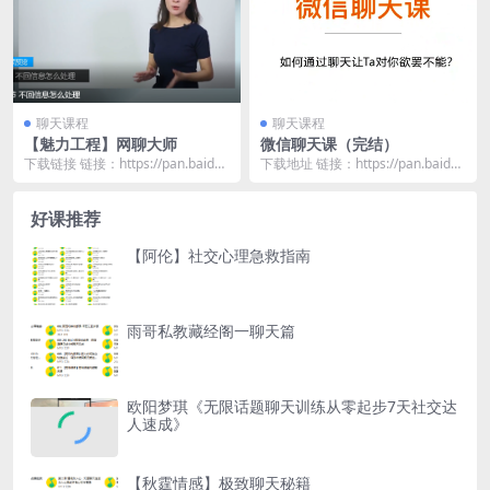
聊天课程
聊天课程
【魅力工程】网聊大师
微信聊天课（完结）
下载链接 链接：https://pan.baidu.
下载地址 链接：https://pan.baidu.
com/s/1TJ1iIGP...
com/s/1TeF-o2i...
好课推荐
【阿伦】社交心理急救指南
雨哥私教藏经阁一聊天篇
欧阳梦琪《无限话题聊天训练从零起步7天社交达
人速成》
【秋霆情感】极致聊天秘籍