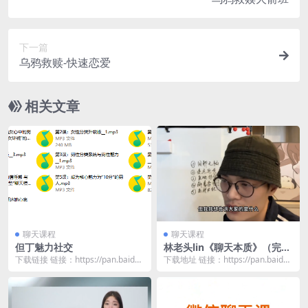
下一篇
乌鸦救赎-快速恋爱
相关文章
聊天课程
聊天课程
但丁魅力社交
林老头lin《聊天本质》（完
结）
下载链接 链接：https://pan.baidu.
下载地址 链接：https://pan.baidu.
com/s/1sfbshv2...
com/s/1o8azvin...