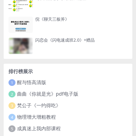
倪《聊天三板斧》
闪恋会《闪电速成班2.0》+赠品
排行榜展示
醒与悟高清版
1
曲曲《你就是光》pdf电子版
2
梵公子《一约得吃》
3
物理增大增粗教程
4
成真迷上我内部课程
5