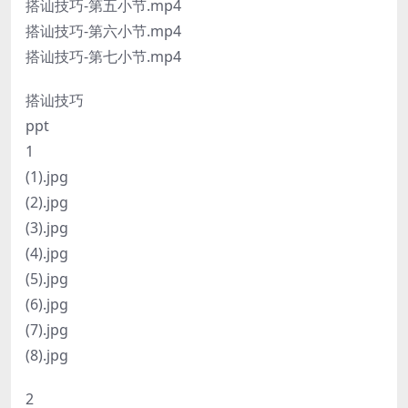
搭讪技巧-第五小节.mp4
搭讪技巧-第六小节.mp4
搭讪技巧-第七小节.mp4
搭讪技巧
ppt
1
(1).jpg
(2).jpg
(3).jpg
(4).jpg
(5).jpg
(6).jpg
(7).jpg
(8).jpg
2