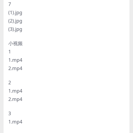
7
(1).jpg
(2).jpg
(3).jpg
小视频
1
1.mp4
2.mp4
2
1.mp4
2.mp4
3
1.mp4