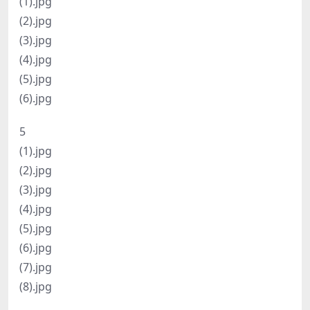
(1).jpg
(2).jpg
(3).jpg
(4).jpg
(5).jpg
(6).jpg
5
(1).jpg
(2).jpg
(3).jpg
(4).jpg
(5).jpg
(6).jpg
(7).jpg
(8).jpg