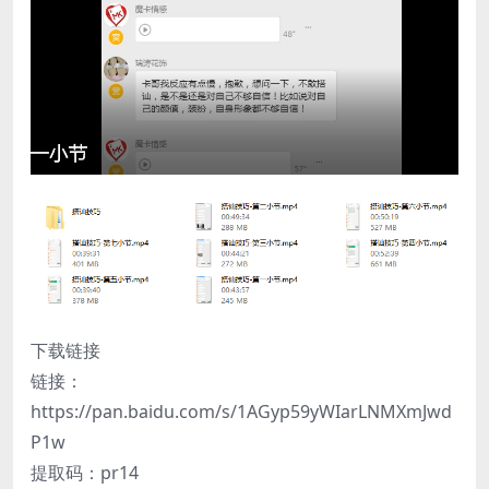
下载链接
链接：
https://pan.baidu.com/s/1AGyp59yWIarLNMXmJwd
P1w
提取码：pr14