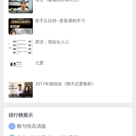
牵手丘比特--姜姜课程学习
西语；我知女人心
七爱
2017年痴情叔《聊天恋爱教程》
排行榜展示
醒与悟高清版
1