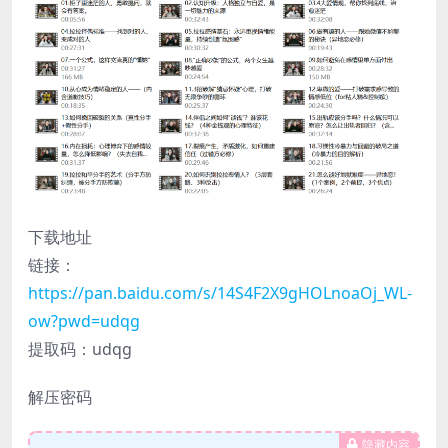
下载地址
链接：
https://pan.baidu.com/s/14S4F2X9gHOLnoaOj_WL-
ow?pwd=udqg
提取码：udqg
解压密码
隐藏内容