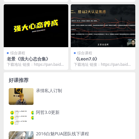
com/s/1uJGa1YG...
com/s/1hR2CARA...
综合课程
综合课程
老景《强大心态合集》
《Leon7.0》
下载地址 链接：https://pan.baidu.
下载地址 链接：https://pan.baidu.
com/s/11S0fyWJ...
com/s/1zlhVjcM...
好课推荐
承情私人订制
阿哲3.0更新
2016白魅PUA团队线下课程